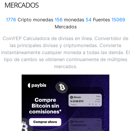
MERCADOS
1776
Cripto monedas
156
monedas
54
Fuentes
15069
Mercados
CoinYEP Calculadora de divisas en línea. Convertidor de
las principales divisas y criptomonedas. Convierte
instantáneamente cualquier moneda a todas las demás. El
tipo de cambio se obtienen continuamente de múltiples
mercados.