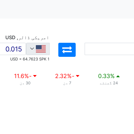
امریکی ڈالر, USD
1 USD = 64.7623 SPK
%
-11.6
%
-2.32
0.33
%
24 گھنٹے
7 دن
30 دن