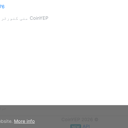
76
CoinYEP منی کنورٹر 173 کرنسیوں کے لئے مرکزی بینکوں میں روزانہ غیر ملکی زر مبادلہ کی شرح.
حوا
© CoinYEP 2026
ebsite.
More info
API
NEW