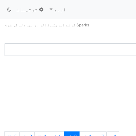
اردو
ترتیبات
Sparks کرنے امریکی ڈالر زر مبادلہ کی شرح