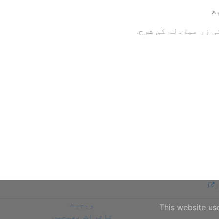
ٹ
ز
ویجیٹ
This website us
تاثرات بھیجیں