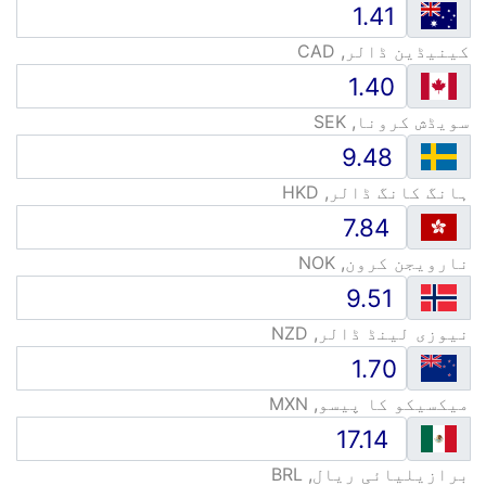
کینیڈین ڈالر, CAD
سویڈش کرونا, SEK
ہانگ کانگ ڈالر, HKD
نارویجن کرون, NOK
نیوزی لینڈ ڈالر, NZD
میکسیکو کا پیسو, MXN
برازیلیائی ریال, BRL