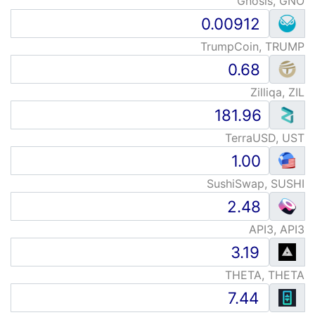
Gnosis, GNO
TrumpCoin, TRUMP
Zilliqa, ZIL
TerraUSD, UST
SushiSwap, SUSHI
API3, API3
THETA, THETA