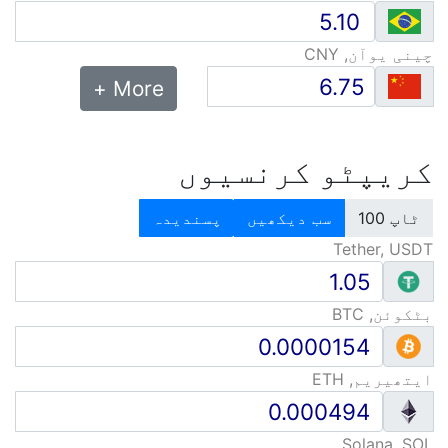
چینی یوآن, CNY
More +
کریپٹو کرنسیوں
ٹاپ 100
سب دیکھیں
پسندیدہ
Tether, USDT
بٹکوئن, BTC
ایتھیریم, ETH
Solana, SOL