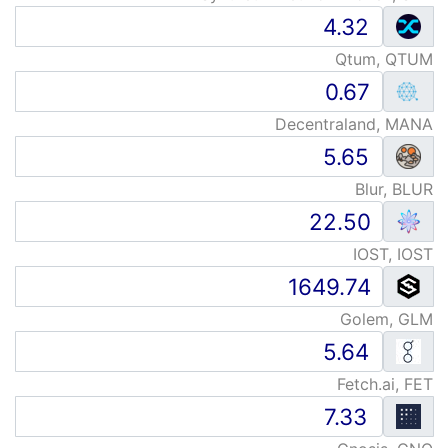
Qtum, QTUM
Decentraland, MANA
Blur, BLUR
IOST, IOST
Golem, GLM
Fetch.ai, FET