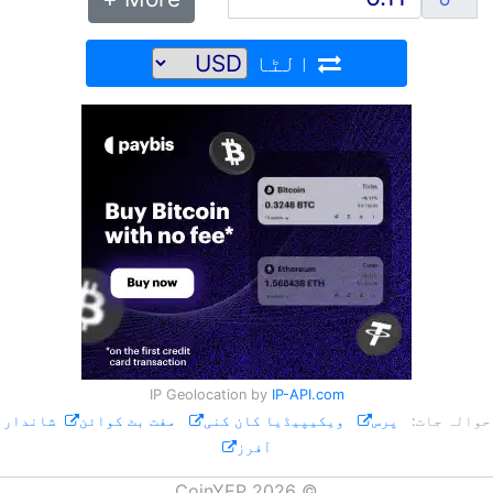
الٹا
IP Geolocation by
IP-API.com
حوالہ جات:
پرس
ویکیپیڈیا کان کنی
مفت بٹ کوائن
شاندار
آفرز
© CoinYEP 2026