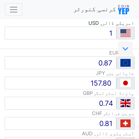
کرنسی کنورٹر
امریکی ڈالر, USD
یورو, EUR
جاپانی ین, JPY
پاؤنڈ اسٹرلنگ, GBP
سویس فرانک, CHF
آسٹریلوی ڈالر, AUD