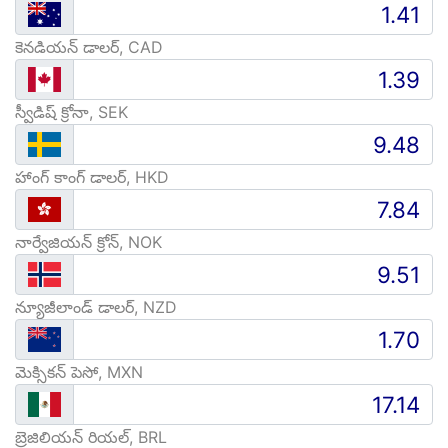
కెనడియన్ డాలర్, CAD
స్వీడిష్ క్రోనా, SEK
హాంగ్ కాంగ్ డాలర్, HKD
నార్వేజియన్ క్రోన్, NOK
న్యూజీలాండ్ డాలర్, NZD
మెక్సికన్ పెసో, MXN
బ్రెజిలియన్ రియల్, BRL