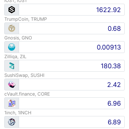
IOST, IOST
TrumpCoin, TRUMP
Gnosis, GNO
Zilliqa, ZIL
SushiSwap, SUSHI
cVault.finance, CORE
1inch, 1INCH