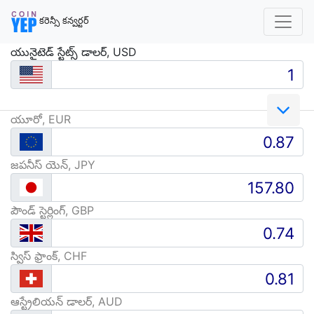
కరెన్సీ కన్వర్టర్
యునైటెడ్ స్టేట్స్ డాలర్, USD
యూరో, EUR
జపనీస్ యెన్, JPY
పౌండ్‌ స్టెర్లింగ్‌, GBP
స్విస్ ఫ్రాంక్, CHF
ఆస్ట్రేలియన్ డాలర్, AUD