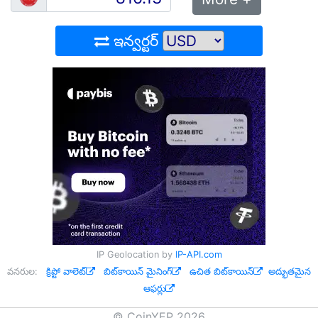
ఇన్వర్టర్
IP Geolocation by
IP-API.com
వనరుల:
క్రిప్టో వాలెట్
బిట్‌కాయిన్ మైనింగ్
ఉచిత బిట్‌కాయిన్
అద్భుతమైన
ఆఫర్లు
© CoinYEP 2026