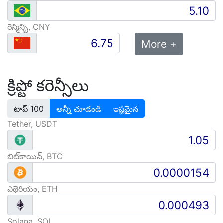
రెన్మిన్బి, CNY
More +
క్రిప్టో కరెన్సీలు
టాప్ 100
అన్నీ చూడండి
ఇష్టమైన
Tether, USDT
బిట్‌కాయిన్, BTC
ఎథెరియం, ETH
Solana, SOL