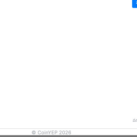
వ
© CoinYEP 2026