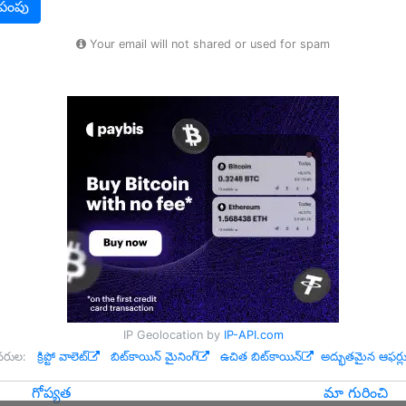
పంపు
Your email will not shared or used for spam
IP Geolocation by
IP-API.com
నరుల:
క్రిప్టో వాలెట్
బిట్‌కాయిన్ మైనింగ్
ఉచిత బిట్‌కాయిన్
అద్భుతమైన ఆఫర్ల
గోప్యత
మా గురించి