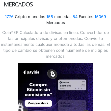
MERCADOS
1776
Cripto monedas
156
monedas
54
Fuentes
15069
Mercados
CoinYEP Calculadora de divisas en línea. Convertidor de
las principales divisas y criptomonedas. Convierte
instantáneamente cualquier moneda a todas las demás. El
tipo de cambio se obtienen continuamente de múltiples
mercados.