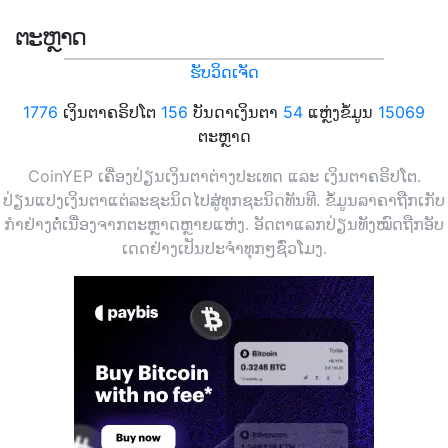
ຕະຫຼາດ
ຮັບວິດເຈັດ
1776
ເງິນຕາຄຣິປໂຕ
156
ບັນດາເງິນຕາ
54
ແຫຼ່ງຂໍ້ມູນ
15069
ຕະຫຼາດ
CoinYEP ເຄື່ອງປ່ຽນເງິນຕາຕ່າງປະເທດ ແລະ ເງິນຕາຄຣິປໂຕ.
ປ່ຽນແປງເງິນຕາແຕ່ລະຊະນິດໄປສູ່ທຸກຊະນິດທັນທີ. ຂໍ້ມູນລາຄາຖືກເກັບ
ກຳຢ່າງຕໍ່ເນື່ອງຈາກຕະຫຼາດຫຼາຍແຫ່ງ. ອັດຕາແລກປ່ຽນທັງໝົດຖືກອັບ
ເດດຢ່າງເປັນປະຈຳທຸກໆຊົ່ວໂມງ.