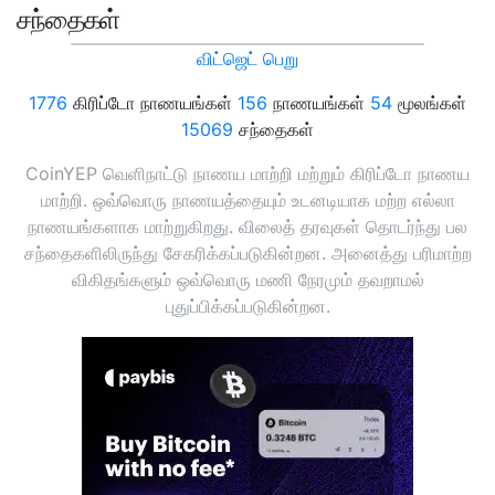
சந்தைகள்
விட்ஜெட் பெறு
1776
கிரிப்டோ நாணயங்கள்
156
நாணயங்கள்
54
மூலங்கள்
15069
சந்தைகள்
CoinYEP வெளிநாட்டு நாணய மாற்றி மற்றும் கிரிப்டோ நாணய
மாற்றி. ஒவ்வொரு நாணயத்தையும் உடனடியாக மற்ற எல்லா
நாணயங்களாக மாற்றுகிறது. விலைத் தரவுகள் தொடர்ந்து பல
சந்தைகளிலிருந்து சேகரிக்கப்படுகின்றன. அனைத்து பரிமாற்ற
விகிதங்களும் ஒவ்வொரு மணி நேரமும் தவறாமல்
புதுப்பிக்கப்படுகின்றன.