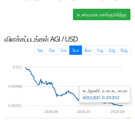
உடனடியாக வாங்கு/விற்கு
விளக்கப்படங்கள்
AGI / USD
1நா
7நா
1மா
3மா
6மா
1ஆ
2ஆ
5ஆ
0.011
0.00688
௬ ஆகஸ்ட் ௨௦௨௬, ௦௦:௦௦
AGI/USD: 0.00302
0.00301
2026-06
2026-07
2026-08