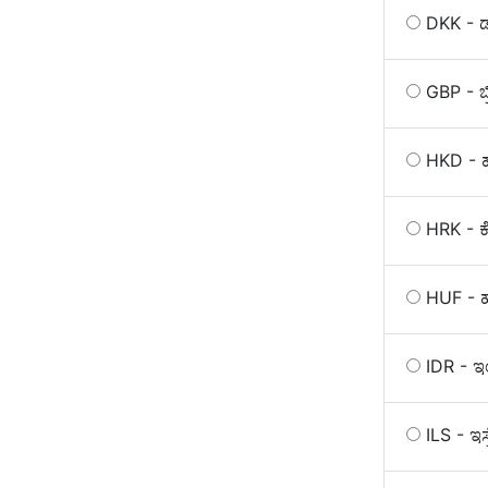
DKK - ಡ್
GBP - ಬ್
HKD - ಹ
HRK - ಕ
HUF - 
IDR - 
ILS - ಇಸ್