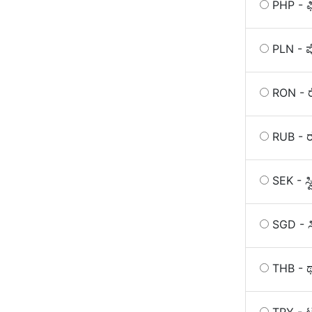
PHP - ಫಿ
PLN - ಪ
RON - 
RUB - ರ
SEK - ಸ್
SGD - ಸ
THB - 