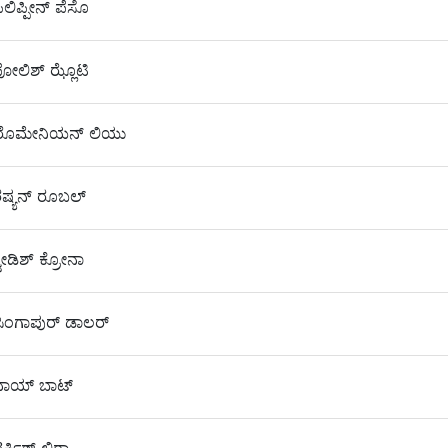
ಲಿಪ್ಪೀನ್ ಪೆಸೊ
On
ೋಲಿಶ್ ಝ್ಲೊಟಿ
On
ರೊಮೇನಿಯನ್ ಲಿಯು
On
ಷ್ಯನ್ ರೂಬಲ್
On
ವೀಡಿಶ್ ಕ್ರೋನಾ
ಿಂಗಾಪುರ್ ಡಾಲರ್
On
ಥಾಯ್ ಬಾಟ್
On