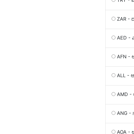
TRY - ಟರ
ZAR - ದಕ
AED - ಎ
AFN - ಆಫ
ALL - ಅ
AMD - 
ANG - ನೆ
AOA - 