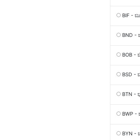
BIF - ಬ
BND - ಬ
BOB - 
BSD - 
BTN - ಭೂ
BWP - ಬ
BYN - 