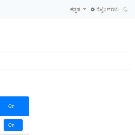
ಕನ್ನಡ
ಸೆಟ್ಟಿಂಗ್‌ಗಳು
On
Off
On
Off