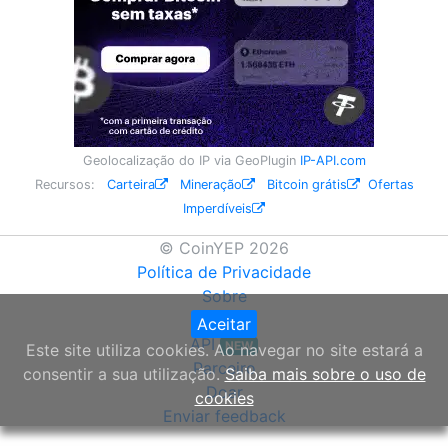
Geolocalização do IP via GeoPlugin
IP-API.com
Recursos:
Carteira
Mineração
Bitcoin grátis
Ofertas
Imperdíveis
© CoinYEP 2026
Política de Privacidade
Sobre
Widget
Aceitar
API
NEW
Este site utiliza cookies. Ao navegar no site estará a
Parceiro
consentir a sua utilização.
Saiba mais sobre o uso de
Doar
cookies
Enviar feedback