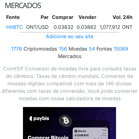
MERCADOS
Fonte
Par
Comprar
Vender
Vol. 24h
V
HitBTC
ONT/USD
0.03832
0.03862
1,077,912 ONT
Adicione ao seu site
1776
Criptomoedas
156
Moedas
54
Fontes
15069
Mercados
CoinYEP Conversor de moedas livre para consulta taxas
de câmbios. Taxas de câmbio mundiais. Conversor de
moedas digitais compatível com mais de 146 divisas
diferentes com taxas de conversão. Você pode converter
moedas com nossa calculadora de moedas