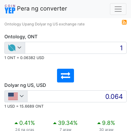
Pera ng converter
Ontology Upang Dolyar ng US exchange rate
Ontology, ONT
1 ONT = 0.06382 USD
Dolyar ng US, USD
1 USD = 15.6689 ONT
0.41
%
39.34
%
9.8
%
24 na oras
7 araw
30 araw