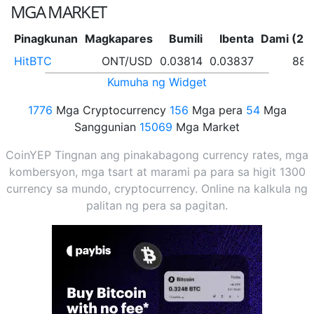
MGA MARKET
Pinagkunan
Magkapares
Bumili
Ibenta
Dami (24 
HitBTC
ONT/USD
0.03814
0.03837
880
Kumuha ng Widget
1776
Mga Cryptocurrency
156
Mga pera
54
Mga
Sanggunian
15069
Mga Market
CoinYEP Tingnan ang pinakabagong currency rates, mga
kombersyon, mga tsart at marami pa para sa higit 1300
currency sa mundo, cryptocurrency. Online na kalkula ng
palitan ng pera sa pagitan.