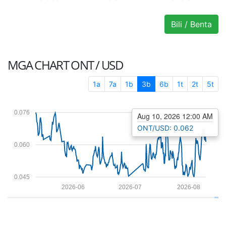
Bili / Benta
MGA CHART
ONT / USD
1a
7a
1b
3b
6b
1t
2t
5t
0.076
Aug 10, 2026 12:00 AM
ONT/USD: 0.062
0.060
0.045
2026-06
2026-07
2026-08