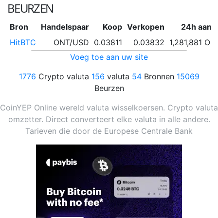
BEURZEN
Bron
Handelspaar
Koop
Verkopen
24h aanta
HitBTC
ONT/USD
0.03811
0.03832
1,281,881 ON
Voeg toe aan uw site
1776
Crypto valuta
156
valuta
54
Bronnen
15069
Beurzen
CoinYEP Online wereld valuta wisselkoersen. Crypto valuta
omzetter. Direct converteert elke valuta in alle andere.
Tarieven die door de Europese Centrale Bank