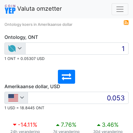
Valuta omzetter
Ontology koers in Amerikaanse dollar
Ontology, ONT
1 ONT = 0.05307 USD
Amerikaanse dollar, USD
1 USD = 18.8445 ONT
-14.11
%
7.76
%
3.46
%
24h verandering
7d verandering
30d verandering