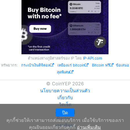
ตำแหน่งทางภูมิศาสตร์ของ IP โดย
IP-API.com
ทรัพยากร:
กระเป๋าเงินดิจิตอล
เหมืองแร่ bitcoin
Bitcoin ฟรี
ข้อเสนอ
สุดพิเศษ
© CoinYEP 2026
นโยบายความเป็นส่วนตัว
เกี่ยวกับ
วิดเจ็ต
API
ปิด
NEW
Partner
คุกกี้ช่วยให้เราสามารถส่งมอบบริการ เมื่อใช้บริการของเรา
การบริจาค
คุณยินยอมเกี่ยวกับคุกกี้
อ่านเพิ่มเติม