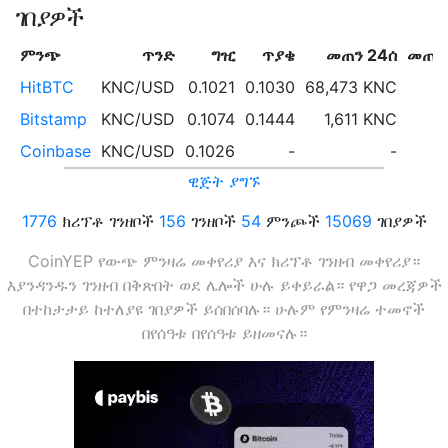
ገበያዎች
ምንጭ
ጥንድ
ግዢ
ጥያቄ
መጠን 24ሰ
መጠን 
HitBTC
KNC/USD
0.1021
0.1030
68,473 KNC
Bitstamp
KNC/USD
0.1074
0.1444
1,611 KNC
Coinbase
KNC/USD
0.1026
-
-
ዊጅት ያግኙ
1776
ክሪፕቶ ገንዘቦች
156
ገንዘቦች
54
ምንጮች
15069
ገበያዎች
CoinYEP የውጭ ምንዛሬ መቀየሪያ እና ክሪፕቶ ገንዘብ መቀየሪያ።
እያንዳንዱን ገንዘብ በቅጽበት ወደ ሌሎች ሁሉ ይቀይራል። የዋጋ መረጃዎች
በተከታታይ ከተለያዩ ገበያዎች ይሰበሰባሉ። ሁሉም የምንዛሬ ተመኖች
በየሰዓቱ በየሰዓቱ ይዘመናሉ።