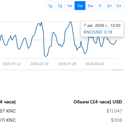
1д
7д
1м
3м
6м
1г
2л
5л
7 авг. 2026 г., 12:00
KNC/USD: 0.18
2026-07-12
2026-07-19
2026-07-26
2026-08-02
4 часа)
Обьем (24 часа) USD
067 KNC
$11.047
611 KNC
$306