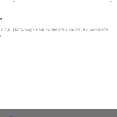
-
-
и
и т.д. Используя наш конвертер валют, вы сможете
ю.