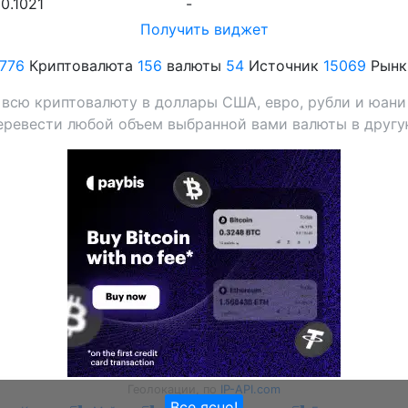
0.1021
-
Получить виджет
1776
Криптовалюта
156
валюты
54
Источник
15069
Рынк
 всю криптовалюту в доллары США, евро, рубли и юани 
еревести любой объем выбранной вами валюты в другу
Геолокации, по
IP-API.com
Все ясно!